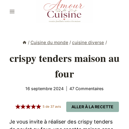
Aller
au
contenu
/
Cuisine du monde
/
cuisine diverse
/
crispy tenders maison au
four
16 septembre 2024
47 Commentaires
ALLER À LA RECETTE
5
de
37
avis
Je vous invite à réaliser des crispy tenders