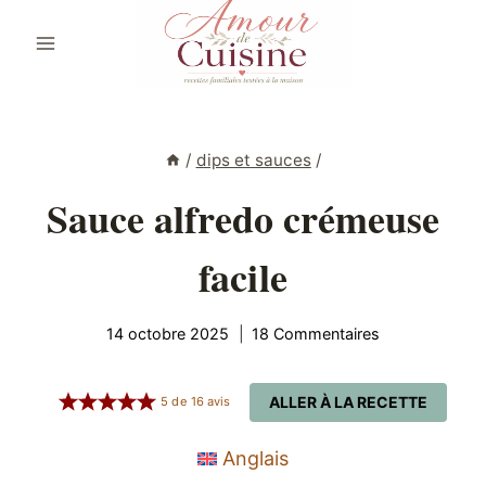
Aller
au
contenu
/
dips et sauces
/
Sauce alfredo crémeuse
facile
14 octobre 2025
18 Commentaires
ALLER À LA RECETTE
5
de
16
avis
Anglais