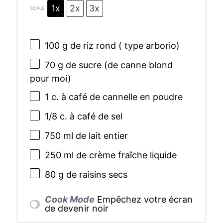
1x
2x
3x
SCALE
100 g
de riz rond ( type arborio)
70 g
de sucre (de canne blond
pour moi)
1
c. à café de cannelle en poudre
1/8
c. à café de sel
750
ml de lait entier
250
ml de crème fraîche liquide
80 g
de raisins secs
Cook Mode
Empêchez votre écran
de devenir noir