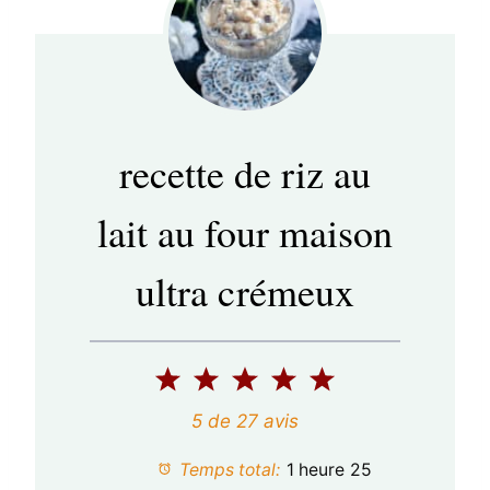
recette de riz au
lait au four maison
ultra crémeux
1
2
3
4
5
é
é
é
é
é
5
de
27
avis
t
t
t
t
t
Temps total:
1 heure 25