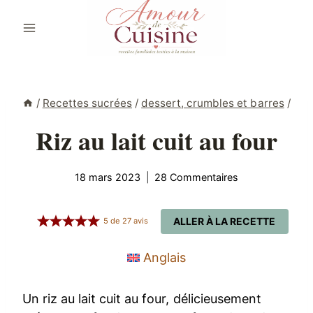
Aller
au
contenu
/
Recettes sucrées
/
dessert, crumbles et barres
/
Riz au lait cuit au four
18 mars 2023
28 Commentaires
ALLER À LA RECETTE
5
de
27
avis
Anglais
Un riz au lait cuit au four, délicieusement