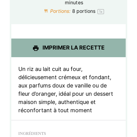
o
o
o
o
o
minutes
Portions:
8
portions
1
x
i
i
i
i
i
l
l
l
l
l
e
e
e
e
e
s
s
s
s
IMPRIMER LA RECETTE
Un riz au lait cuit au four,
délicieusement crémeux et fondant,
aux parfums doux de vanille ou de
fleur d’oranger, idéal pour un dessert
maison simple, authentique et
réconfortant à tout moment
INGRÉDIENTS