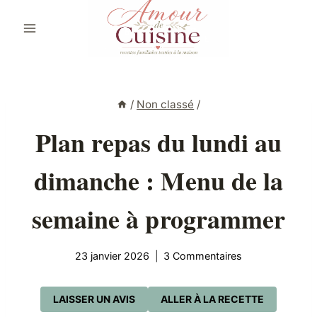
Aller
au
contenu
/
Non classé
/
Plan repas du lundi au
dimanche : Menu de la
semaine à programmer
23 janvier 2026
3 Commentaires
LAISSER UN AVIS
ALLER À LA RECETTE