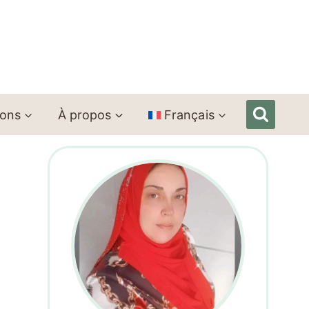
ions
À propos
Français