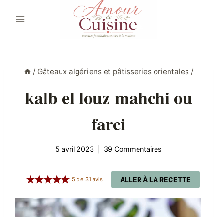
Aller
au
contenu
/
Gâteaux algériens et pâtisseries orientales
/
kalb el louz mahchi ou
farci
5 avril 2023
39 Commentaires
ALLER À LA RECETTE
5
de
31
avis