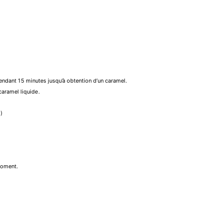
 pendant 15 minutes jusqu’à obtention d’un caramel.
aramel liquide.
o
)
 moment.