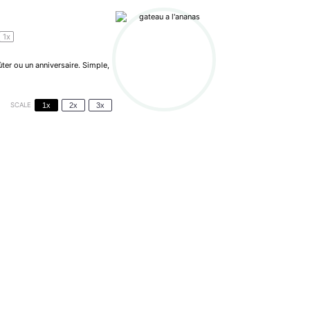
1
x
ûter ou un anniversaire. Simple,
SCALE
1x
2x
3x