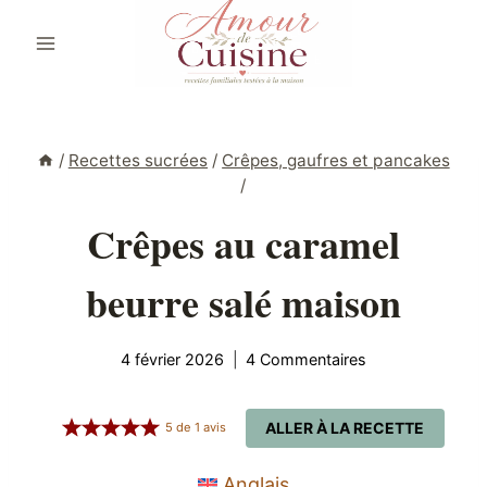
Aller
au
contenu
/
Recettes sucrées
/
Crêpes, gaufres et pancakes
/
Crêpes au caramel
beurre salé maison
4 février 2026
4 Commentaires
ALLER À LA RECETTE
5
de
1
avis
Anglais