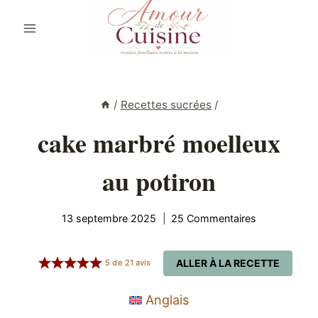
Aller
au
contenu
/
Recettes sucrées
/
cake marbré moelleux
au potiron
13 septembre 2025
25 Commentaires
ALLER À LA RECETTE
5
de
21
avis
Anglais