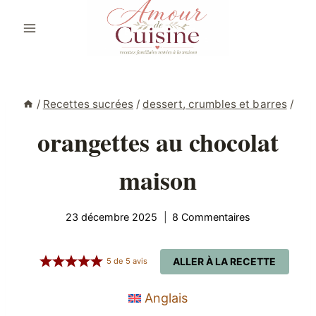
Aller
au
contenu
/
Recettes sucrées
/
dessert, crumbles et barres
/
orangettes au chocolat
maison
23 décembre 2025
8 Commentaires
ALLER À LA RECETTE
5
de
5
avis
Anglais