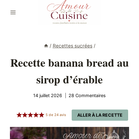
Aller
au
contenu
/
Recettes sucrées
/
Recette banana bread au
sirop d’érable
14 juillet 2026
28 Commentaires
ALLER À LA RECETTE
5
de
24
avis