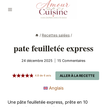
Aller
au
contenu
/
Recettes salées
/
pate feuilletée express
24 décembre 2025
15 Commentaires
ALLER À LA RECETTE
4.8
de
6
avis
Anglais
Une pâte feuilletée express, prête en 10