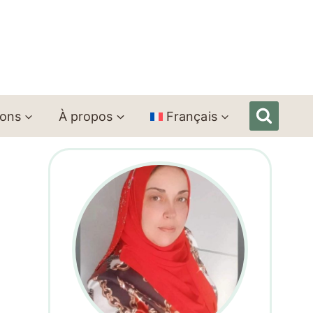
ions
À propos
Français