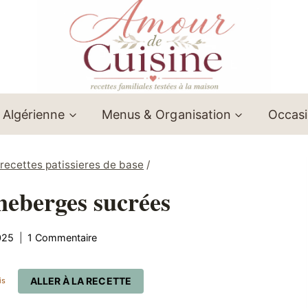
 Algérienne
Menus & Organisation
Occas
recettes patissieres de base
/
nneberges sucrées
025
1 Commentaire
ALLER À LA RECETTE
is