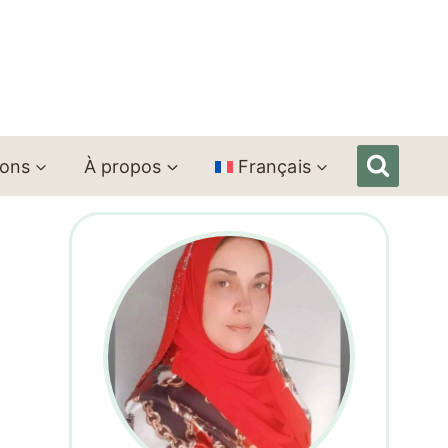
ions
À propos
Français