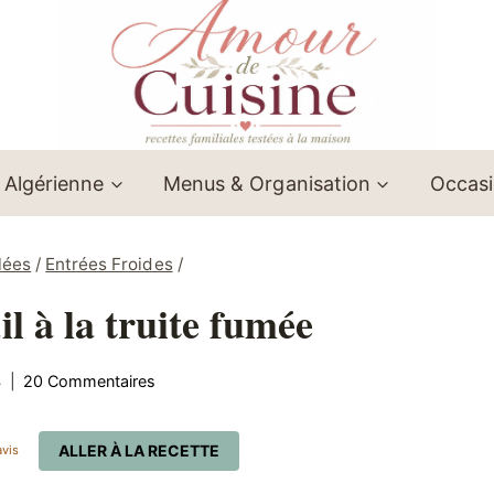
 Algérienne
Menus & Organisation
Occas
lées
/
Entrées Froides
/
l à la truite fumée
4
20 Commentaires
ALLER À LA RECETTE
vis