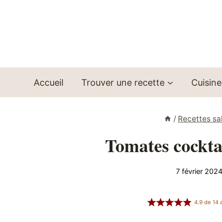
Aller
au
contenu
Accueil
Trouver une recette
Cuisine
/
Recettes sa
Tomates cocktai
7 février 202
4.9
de
14
a