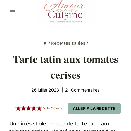
Aller
au
contenu
/
Recettes salées
/
Tarte tatin aux tomates
cerises
26 juillet 2023
21 Commentaires
ALLER À LA RECETTE
5
de
20
avis
Une irrésistible recette de tarte tatin aux