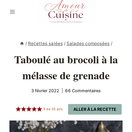
Aller
au
contenu
/
Recettes salées
/
Salades composées
/
Taboulé au brocoli à la
mélasse de grenade
3 février 2022
66 Commentaires
ALLER À LA RECETTE
5
de
55
avis