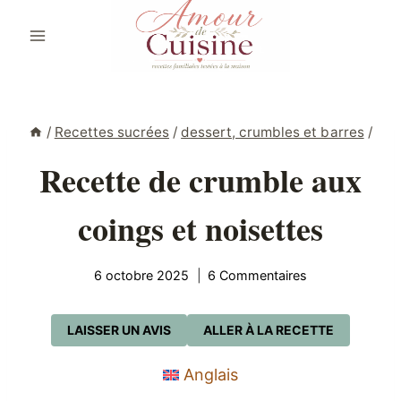
Aller
au
contenu
/
Recettes sucrées
/
dessert, crumbles et barres
/
Recette de crumble aux
coings et noisettes
6 octobre 2025
6 Commentaires
LAISSER UN AVIS
ALLER À LA RECETTE
Anglais