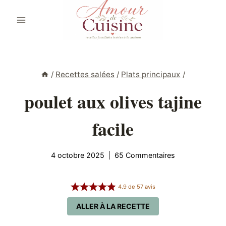
Aller
au
contenu
/
Recettes salées
/
Plats principaux
/
poulet aux olives tajine
facile
4 octobre 2025
65 Commentaires
4.9
de
57
avis
ALLER À LA RECETTE