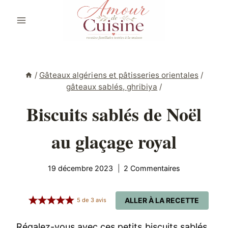
Aller
au
contenu
/
Gâteaux algériens et pâtisseries orientales
/
gâteaux sablés, ghribiya
/
Biscuits sablés de Noël
au glaçage royal
19 décembre 2023
2 Commentaires
ALLER À LA RECETTE
5
de
3
avis
Régalez-vous avec ces petits biscuits sablés