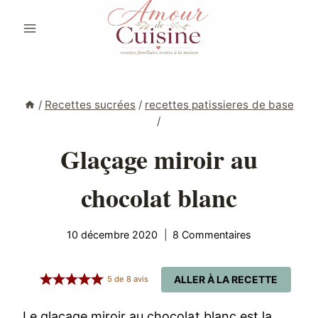
Aller
au
contenu
/
Recettes sucrées
/
recettes patissieres de base
/
Glaçage miroir au
chocolat blanc
10 décembre 2020
8 Commentaires
ALLER À LA RECETTE
5
de
8
avis
Le glaçage miroir au chocolat blanc est la