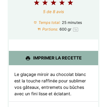
1
2
3
4
5
é
é
é
é
é
5
de
8
avis
t
t
t
t
t
Temps total:
25 minutes
o
o
o
o
o
Portions:
600
gr
1
x
i
i
i
i
i
l
l
l
l
l
e
e
e
e
e
IMPRIMER LA RECETTE
s
s
s
s
Le glaçage miroir au chocolat blanc
est la touche raffinée pour sublimer
vos gâteaux, entremets ou bûches
avec un fini lisse et éclatant.