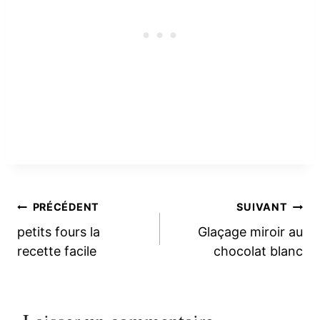
Navigation
PRÉCÉDENT
SUIVANT
petits fours la
Glaçage miroir au
de
recette facile
chocolat blanc
l’article