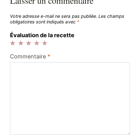
Laisser un commentaire
Votre adresse e-mail ne sera pas publiée.
Les champs
obligatoires sont indiqués avec
*
Évaluation de la recette
1
2
3
4
5
Commentaire
*
étoile
étoiles
étoiles
étoiles
étoiles