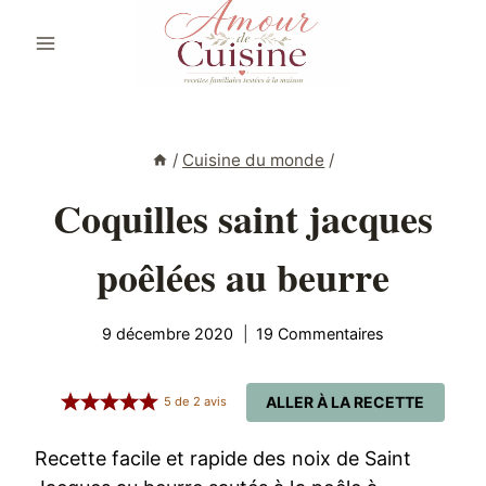
Aller
au
contenu
/
Cuisine du monde
/
Coquilles saint jacques
poêlées au beurre
9 décembre 2020
19 Commentaires
ALLER À LA RECETTE
5
de
2
avis
Recette facile et rapide des noix de Saint