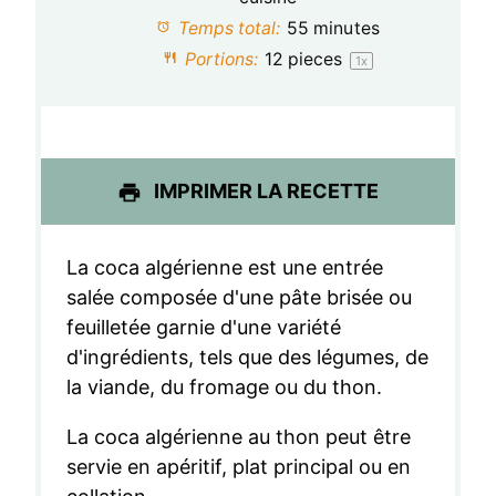
o
o
o
o
o
Temps total:
55 minutes
i
i
i
i
i
Portions:
12
pieces
1
x
l
l
l
l
l
e
e
e
e
e
s
s
s
s
IMPRIMER LA RECETTE
La coca algérienne est une entrée
salée composée d'une pâte brisée ou
feuilletée garnie d'une variété
d'ingrédients, tels que des légumes, de
la viande, du fromage ou du thon.
La coca algérienne au thon peut être
servie en apéritif, plat principal ou en