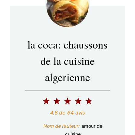
la coca: chaussons
de la cuisine
algerienne
1
2
3
4
5
é
é
é
é
é
4.8
de
64
avis
t
t
t
t
t
Nom de l’auteur:
amour de
cuisine