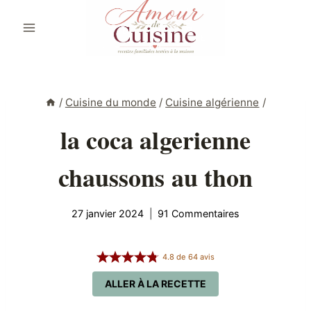
Aller
au
contenu
/
Cuisine du monde
/
Cuisine algérienne
/
la coca algerienne
chaussons au thon
27 janvier 2024
91 Commentaires
4.8
de
64
avis
ALLER À LA RECETTE