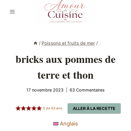
Aller
au
contenu
/
Poissons et fruits de mer
/
bricks aux pommes de
terre et thon
17 novembre 2023
63 Commentaires
ALLER À LA RECETTE
5
de
63
avis
Anglais