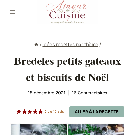
Aller
au
contenu
/
Idées recettes par thème
/
Bredeles petits gateaux
et biscuits de Noël
15 décembre 2021
16 Commentaires
ALLER À LA RECETTE
5
de
15
avis