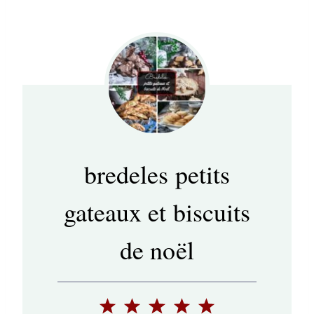
bredeles petits
gateaux et biscuits
de noël
1
2
3
4
5