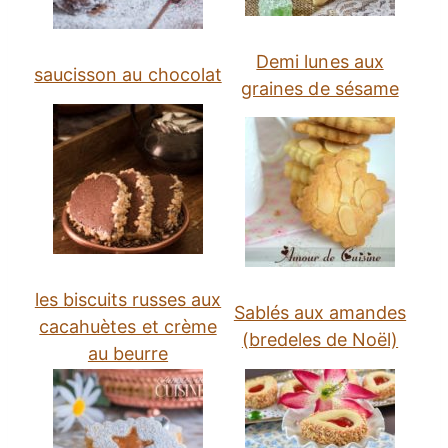
Demi lunes aux
saucisson au chocolat
graines de sésame
les biscuits russes aux
Sablés aux amandes
cacahuètes et crème
(bredeles de Noël)
au beurre