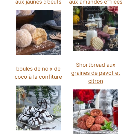
aux jaunes d’oeufs
aux amandes effilées
Shortbread aux
boules de noix de
graines de pavot et
coco à la confiture
citron