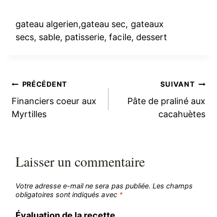
gateau algerien,gateau sec, gateaux
secs, sable, patisserie, facile, dessert
Navigation
PRÉCÉDENT
SUIVANT
Financiers coeur aux
Pâte de praliné aux
de
Myrtilles
cacahuètes
l’article
Laisser un commentaire
Votre adresse e-mail ne sera pas publiée.
Les champs
obligatoires sont indiqués avec
*
Évaluation de la recette