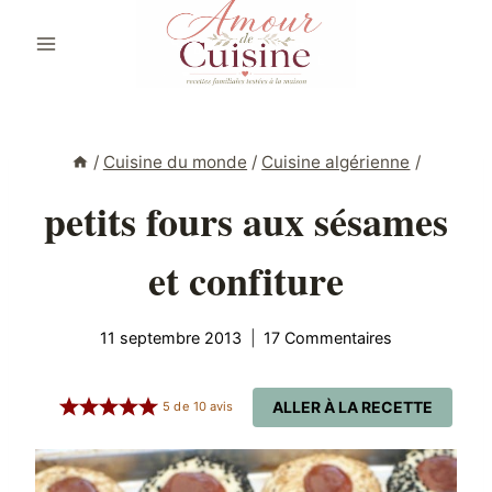
Aller
au
contenu
/
Cuisine du monde
/
Cuisine algérienne
/
petits fours aux sésames
et confiture
11 septembre 2013
17 Commentaires
ALLER À LA RECETTE
5
de
10
avis