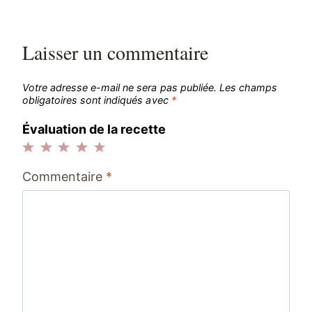
Laisser un commentaire
Votre adresse e-mail ne sera pas publiée.
Les champs
obligatoires sont indiqués avec
*
Évaluation de la recette
1
2
3
4
5
Commentaire
*
étoile
étoiles
étoiles
étoiles
étoiles