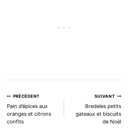
Navigation
PRÉCÉDENT
SUIVANT
Pain d’épices aux
Bredeles petits
de
oranges et citrons
gateaux et biscuits
confits
de Noël
l’article