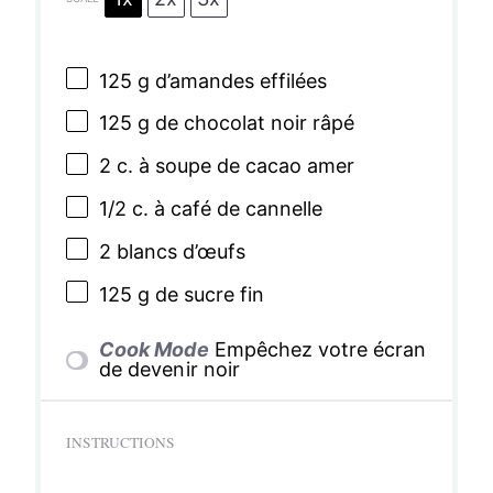
s
s
s
s
125 g
d’amandes effilées
125 g
de chocolat noir râpé
2
c. à soupe de cacao amer
1/2
c. à café de cannelle
2
blancs d’œufs
125 g
de sucre fin
Cook Mode
Empêchez votre écran
de devenir noir
INSTRUCTIONS