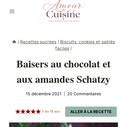
Aller
au
contenu
/
Recettes sucrées
/
Biscuits, cookies et sablés
faciles
/
Baisers au chocolat et
aux amandes Schatzy
15 décembre 2021
20 Commentaires
ALLER À LA RECETTE
5
de
18
avis