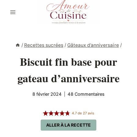
Aller
au
contenu
/
Recettes sucrées
/
Gâteaux d’anniversaire
/
Biscuit fin base pour
gateau d’anniversaire
8 février 2024
48 Commentaires
4.7
de
27
avis
ALLER À LA RECETTE