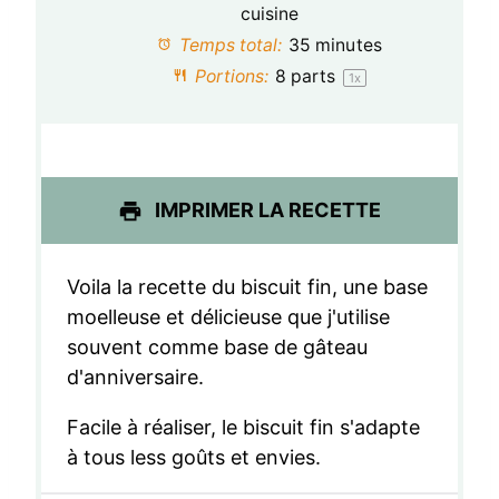
o
o
o
o
o
cuisine
Temps total:
35 minutes
i
i
i
i
i
Portions:
8
parts
1
x
l
l
l
l
l
e
e
e
e
e
s
s
s
s
IMPRIMER LA RECETTE
Voila la recette du biscuit fin, une base
moelleuse et délicieuse que j'utilise
souvent comme base de gâteau
d'anniversaire.
Facile à réaliser, le biscuit fin s'adapte
à tous less goûts et envies.