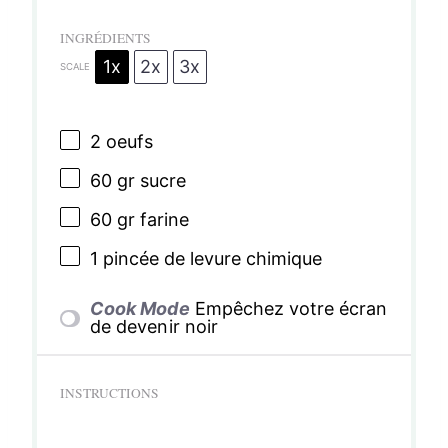
INGRÉDIENTS
1x
2x
3x
SCALE
2
oeufs
60
gr sucre
60
gr farine
1
pincée de levure chimique
Cook Mode
Empêchez votre écran
de devenir noir
INSTRUCTIONS