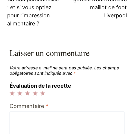
de
: et si vous optiez
maillot de foot
pour l’impression
Liverpool
l’article
alimentaire ?
Laisser un commentaire
Votre adresse e-mail ne sera pas publiée.
Les champs
obligatoires sont indiqués avec
*
Évaluation de la recette
1
2
3
4
5
Commentaire
*
étoile
étoiles
étoiles
étoiles
étoiles