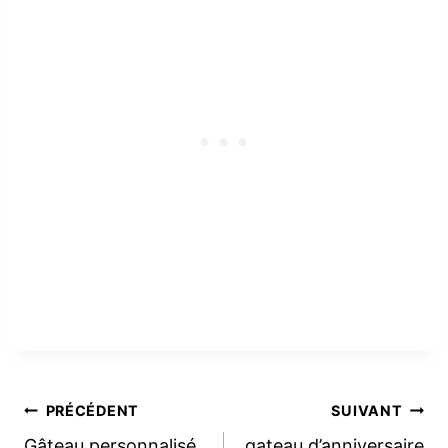
Navigation
PRÉCÉDENT
SUIVANT
Gâteau personnalisé
gateau d’anniversaire