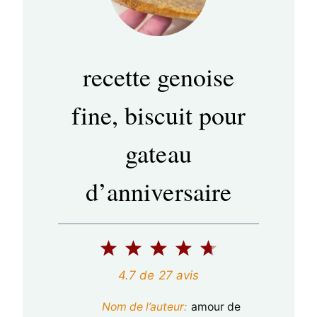
recette genoise
fine, biscuit pour
gateau
d’anniversaire
1
2
3
4
5
é
é
é
é
é
4.7
de
27
avis
t
t
t
t
t
Nom de l’auteur:
amour de