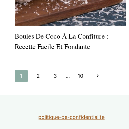
Boules De Coco À La Confiture :
Recette Facile Et Fondante
Navigation
Page
1
2
3
…
10
de
suivante
page
politique-de-confidentialite