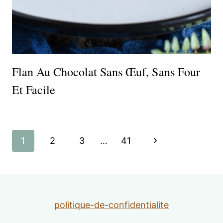
Flan Au Chocolat Sans Œuf, Sans Four
Et Facile
Navigation
Page
1
2
3
…
41
de
suivante
page
politique-de-confidentialite