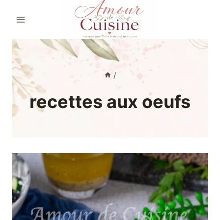
Aller
au
contenu
/
recettes aux oeufs