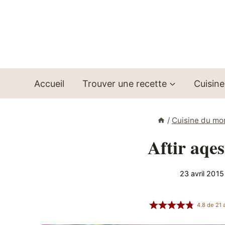
Aller
au
contenu
Accueil
Trouver une recette
Cuisine
/
Cuisine du m
Aftir aqe
23 avril 2015
4.8
de
21
a