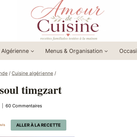
 Algérienne
Menus & Organisation
Occas
onde
/
Cuisine algérienne
/
ssoul timgzart
60 Commentaires
ALLER À LA RECETTE
vis