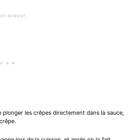
de plonger les crêpes directement dans la sauce,
 crêpe.
appe lors de la cuisson, et après on la fait