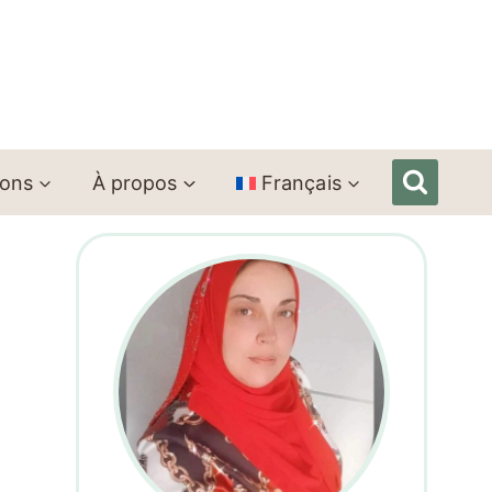
ions
À propos
Français