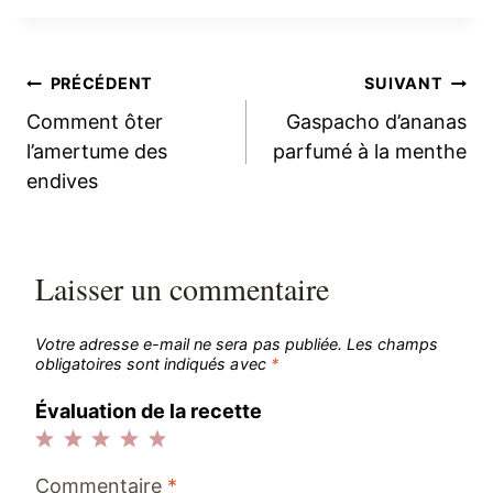
Navigation
PRÉCÉDENT
SUIVANT
Comment ôter
Gaspacho d’ananas
de
l’amertume des
parfumé à la menthe
endives
l’article
Laisser un commentaire
Votre adresse e-mail ne sera pas publiée.
Les champs
obligatoires sont indiqués avec
*
Évaluation de la recette
1
2
3
4
5
Commentaire
*
étoile
étoiles
étoiles
étoiles
étoiles