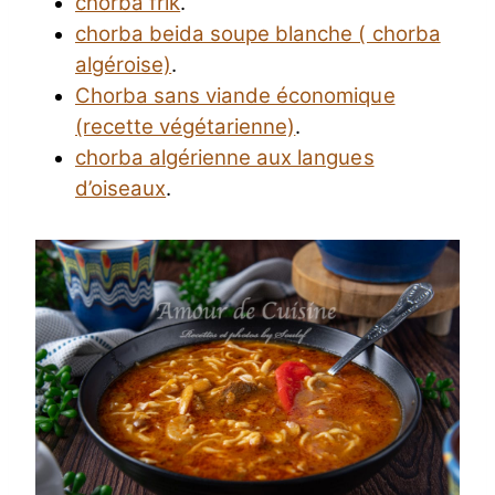
chorba frik
.
chorba beida soupe blanche ( chorba
algéroise)
.
Chorba sans viande économique
(recette végétarienne)
.
chorba algérienne aux langues
d’oiseaux
.