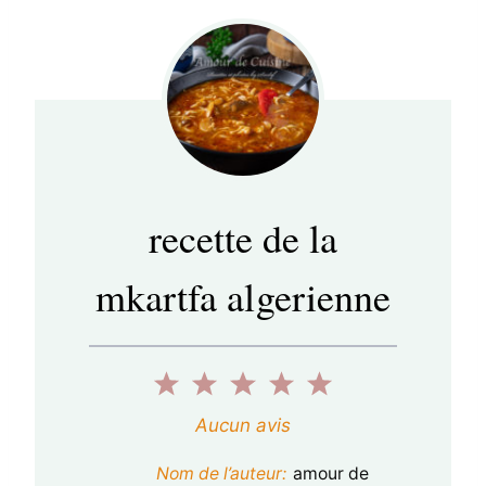
recette de la
mkartfa algerienne
1
2
3
4
5
é
é
é
é
é
Aucun avis
t
t
t
t
t
Nom de l’auteur:
amour de