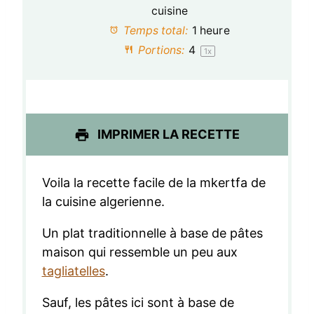
o
o
o
o
o
cuisine
Temps total:
1 heure
i
i
i
i
i
Portions:
4
1
x
l
l
l
l
l
e
e
e
e
e
s
s
s
s
IMPRIMER LA RECETTE
Voila la recette facile de la mkertfa de
la cuisine algerienne.
Un plat traditionnelle à base de pâtes
maison qui ressemble un peu aux
tagliatelles
.
Sauf, les pâtes ici sont à base de