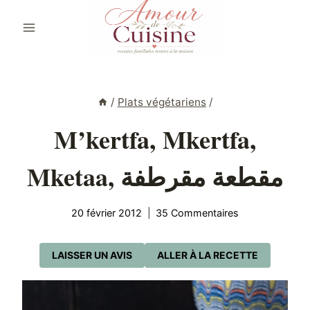
Aller
au
contenu
/
Plats végétariens
/
M’kertfa, Mkertfa,
Mketaa, مقطعة مقرطفة
20 février 2012
35 Commentaires
LAISSER UN AVIS
ALLER À LA RECETTE