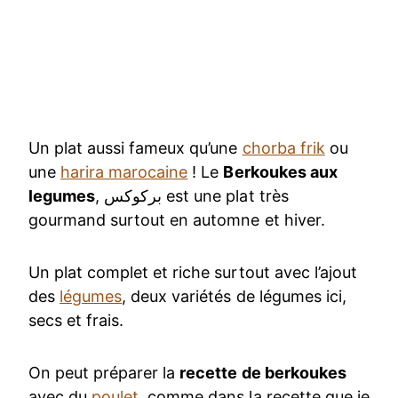
Un plat aussi fameux qu’une
chorba frik
ou
une
harira marocaine
! Le
Berkoukes aux
legumes
, بركوكس est une plat très
gourmand surtout en automne et hiver.
Un plat complet et riche surtout avec l’ajout
des
légumes
, deux variétés de légumes ici,
secs et frais.
On peut préparer la
recette de berkoukes
avec du
poulet
, comme dans la recette que je