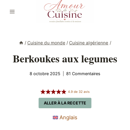
Aller
au
contenu
/
Cuisine du monde
/
Cuisine algérienne
/
Berkoukes aux legumes
8 octobre 2025
81 Commentaires
4.9
de
32
avis
ALLER À LA RECETTE
Anglais