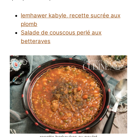
lemhawer kabyle, recette sucrée aux
plomb
Salade de couscous perlé aux
betteraves
recette berkoukes au poulet