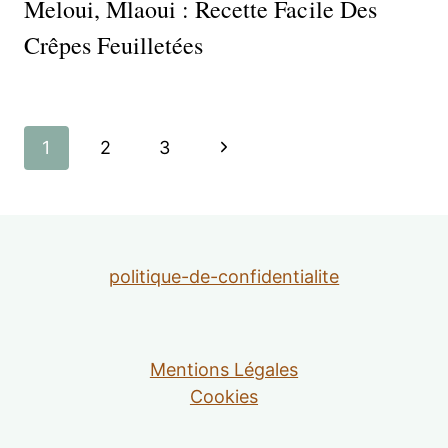
Meloui, Mlaoui : Recette Facile Des
Crêpes Feuilletées
Navigation
Page
1
2
3
de
suivante
page
politique-de-confidentialite
Mentions Légales
Cookies