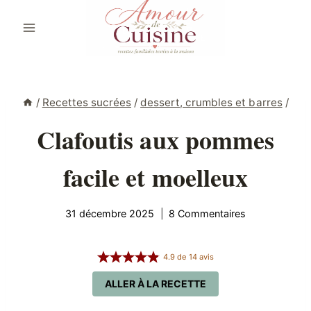
Aller
au
contenu
/
Recettes sucrées
/
dessert, crumbles et barres
/
Clafoutis aux pommes
facile et moelleux
31 décembre 2025
8 Commentaires
4.9
de
14
avis
ALLER À LA RECETTE