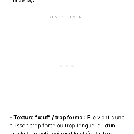
maïzena).
– Texture “œuf” / trop ferme :
Elle vient d’une
cuisson trop forte ou trop longue, ou d’un
moule trop petit qui rend le clafoutis trop