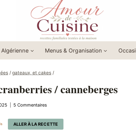
 Algérienne
Menus & Organisation
Occas
rées
/
gateaux, et cakes
/
 cranberries / canneberges
025
5 Commentaires
ALLER À LA RECETTE
is