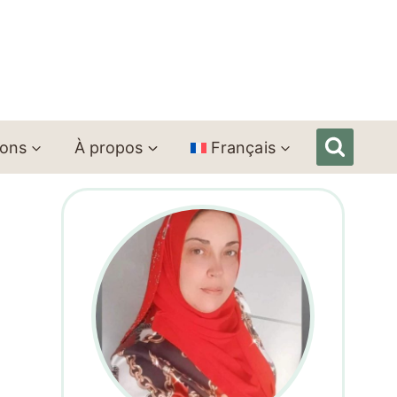
ions
À propos
Français