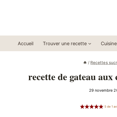
Aller
au
contenu
Accueil
Trouver une recette
Cuisine
/
Recettes suc
recette de gateau aux
29 novembre 2
5
de
1
av