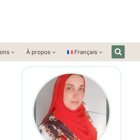
ions
À propos
Français