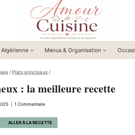
 Algérienne
Menus & Organisation
Occas
lées
/
Plats principaux
/
ux : la meilleure recette
2025
1 Commentaire
ALLER À LA RECETTE