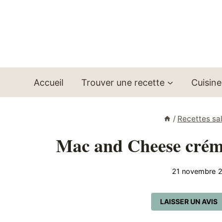
Aller
au
contenu
Accueil
Trouver une recette
Cuisine
/
Recettes sa
Mac and Cheese créme
21 novembre 
LAISSER UN AVIS