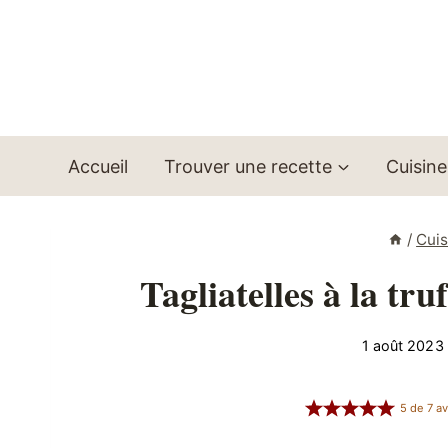
Aller
au
contenu
Accueil
Trouver une recette
Cuisine
/
Cui
Tagliatelles à la tr
1 août 2023
5
de
7
av