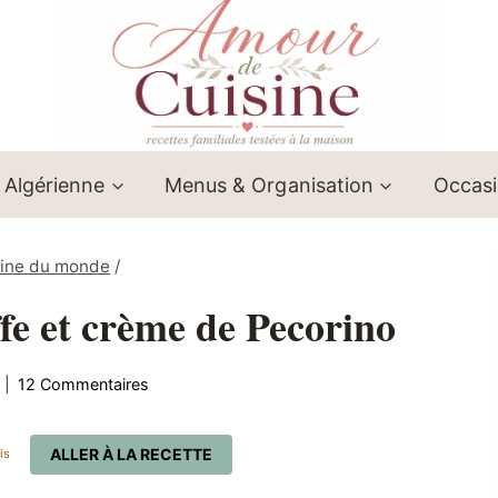
 Algérienne
Menus & Organisation
Occas
sine du monde
/
uffe et crème de Pecorino
12 Commentaires
ALLER À LA RECETTE
is