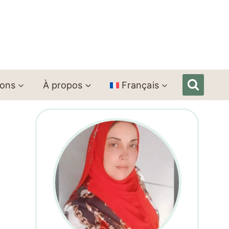
ions
À propos
Français