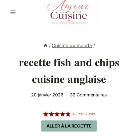
Aller
au
contenu
/
Cuisine du monde
/
recette fish and chips
cuisine anglaise
20 janvier 2026
32 Commentaires
4.8
de
12
avis
ALLER À LA RECETTE