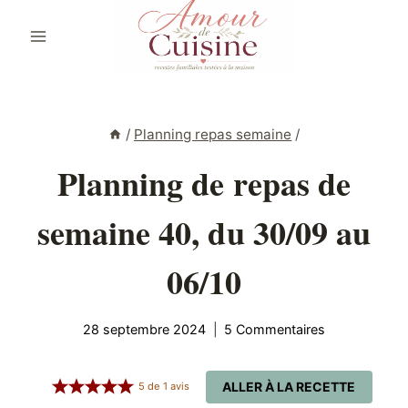
Aller
au
contenu
/
Planning repas semaine
/
Planning de repas de
semaine 40, du 30/09 au
06/10
28 septembre 2024
5 Commentaires
ALLER À LA RECETTE
5
de
1
avis