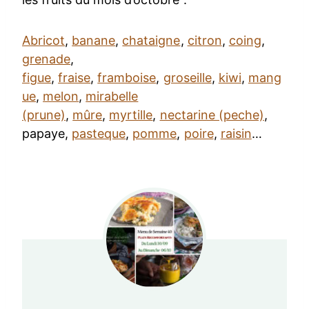
Abricot
,
banane
,
chataigne
,
citron
,
coing
,
grenade
,
figue
,
fraise
,
framboise
,
groseille
,
kiwi
,
mang
ue
,
melon
,
mirabelle
(prune)
,
mûre
,
myrtille
,
nectarine (peche)
,
papaye,
pasteque
,
pomme
,
poire
,
raisin
…