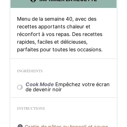
s
s
s
s
Menu de la semaine 40, avec des
recettes apportants chaleur et
réconfort à vos repas. Des recettes
rapides, faciles et délicieuses,
parfaites pour toutes les occasions.
INGRÉDIENTS
Cook Mode
Empêchez votre écran
de devenir noir
INSTRUCTIONS
Gratin de pâtes au brocoli et sauce