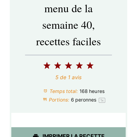
menu de la
semaine 40,
recettes faciles
1
2
3
4
5
é
é
é
é
é
5
de
1
avis
t
t
t
t
t
Temps total:
168 heures
o
o
o
o
o
Portions:
6
peronnes
1
x
i
i
i
i
i
l
l
l
l
l
e
e
e
e
e
IMPRIMER LA RECETTE