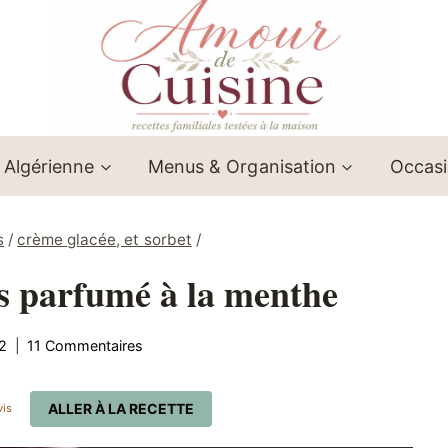
 Algérienne
Menus & Organisation
Occas
s
/
crème glacée, et sorbet
/
 parfumé à la menthe
12
11 Commentaires
ALLER À LA RECETTE
is