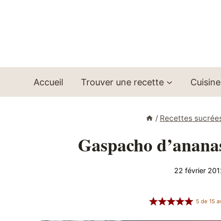
Aller
au
contenu
Accueil
Trouver une recette
Cuisine
/
Recettes sucrée
Gaspacho d’ananas
22 février 20
5
de
15
av