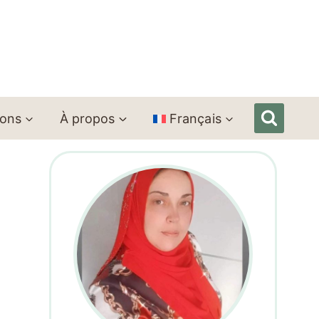
ions
À propos
Français