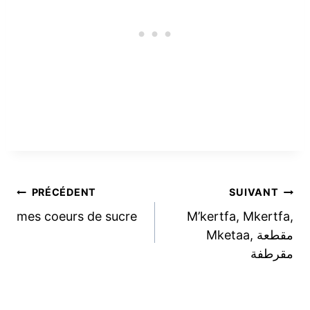
Navigation
PRÉCÉDENT
SUIVANT
mes coeurs de sucre
M’kertfa, Mkertfa,
de
Mketaa, مقطعة
مقرطفة
l’article