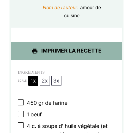
t
t
t
t
t
Nom de l’auteur:
amour de
o
o
o
o
o
cuisine
i
i
i
i
i
l
l
l
l
l
e
e
e
e
e
IMPRIMER LA RECETTE
s
s
s
s
INGRÉDIENTS
1x
2x
3x
SCALE
450
gr de farine
1
oeuf
4
c. à soupe d' huile végétale (et