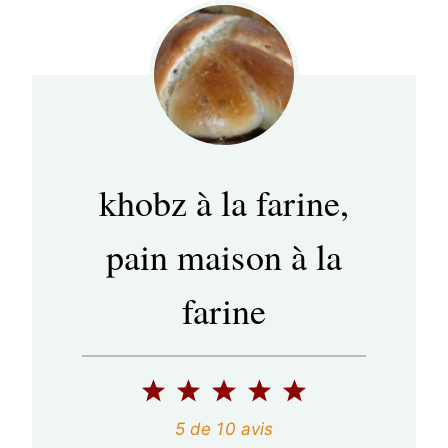
khobz à la farine,
pain maison à la
farine
1
2
3
4
5
é
é
é
é
é
5
de
10
avis