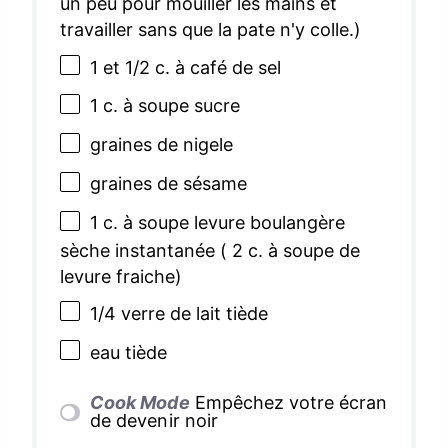
un peu pour mouiller les mains et
travailler sans que la pate n'y colle.)
1
et 1/2 c. à café de sel
1
c. à soupe sucre
graines de nigele
graines de sésame
1
c. à soupe levure boulangère
sèche instantanée (
2
c. à soupe de
levure fraiche)
1/4
verre de lait tiède
eau tiède
Cook Mode
Empêchez votre écran
de devenir noir