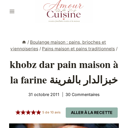
Aller
au
contenu
/
Boulange maison : pains, brioches et
viennoiseries
/
Pains maison et pains traditionnels
/
khobz dar pain maison à
la farine خبزالدار بالفرينة
31 octobre 2011
30 Commentaires
ALLER À LA RECETTE
5
de
10
avis