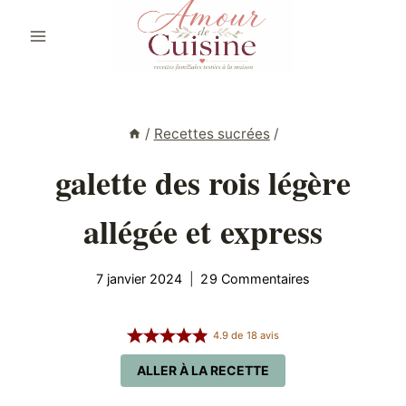
Aller
au
contenu
/
Recettes sucrées
/
galette des rois légère
allégée et express
7 janvier 2024
29 Commentaires
4.9
de
18
avis
ALLER À LA RECETTE