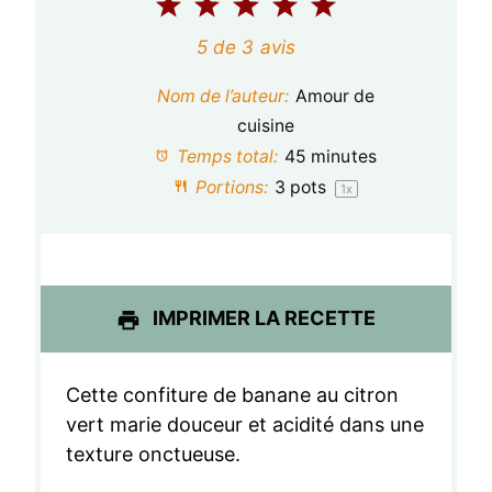
1
2
3
4
5
é
é
é
é
é
5
de
3
avis
t
t
t
t
t
Nom de l’auteur:
Amour de
o
o
o
o
o
cuisine
Temps total:
45 minutes
i
i
i
i
i
Portions:
3
pots
1
x
l
l
l
l
l
e
e
e
e
e
s
s
s
s
IMPRIMER LA RECETTE
Cette confiture de banane au citron
vert marie douceur et acidité dans une
texture onctueuse.