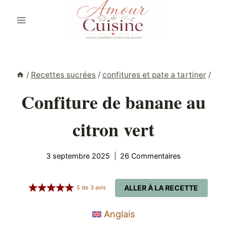
Aller
au
contenu
/
Recettes sucrées
/
confitures et pate a tartiner
/
Confiture de banane au
citron vert
3 septembre 2025
26 Commentaires
ALLER À LA RECETTE
5
de
3
avis
Anglais