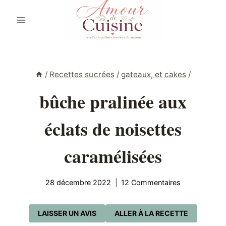
Aller
au
contenu
/
Recettes sucrées
/
gateaux, et cakes
/
bûche pralinée aux
éclats de noisettes
caramélisées
28 décembre 2022
12 Commentaires
LAISSER UN AVIS
ALLER À LA RECETTE