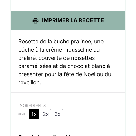
e
e
e
e
e
s
s
s
s
IMPRIMER LA RECETTE
Recette de la buche pralinée, une
bûche à la crème mousseline au
praliné, couverte de noisettes
caramélisées et de chocolat blanc à
presenter pour la fête de Noel ou du
reveillon.
INGRÉDIENTS
1x
2x
3x
SCALE