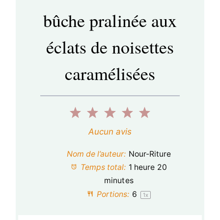
bûche pralinée aux
éclats de noisettes
caramélisées
1
2
3
4
5
é
é
é
é
é
Aucun avis
t
t
t
t
t
Nom de l’auteur:
Nour-Riture
o
o
o
o
o
Temps total:
1 heure 20
minutes
i
i
i
i
i
Portions:
6
1
x
l
l
l
l
l