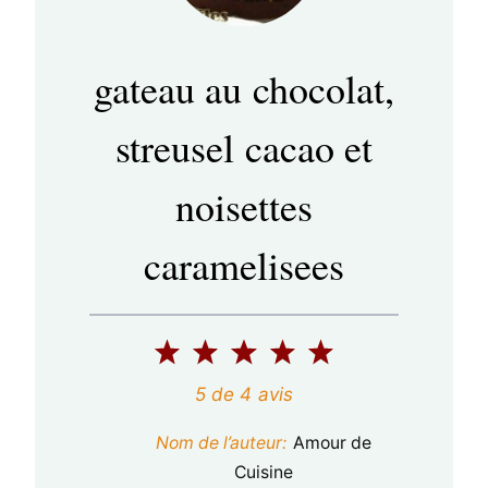
gateau au chocolat,
streusel cacao et
noisettes
caramelisees
1
2
3
4
5
é
é
é
é
é
5
de
4
avis
t
t
t
t
t
Nom de l’auteur:
Amour de
o
o
o
o
o
Cuisine