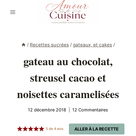
Aller
au
contenu
/
Recettes sucrées
/
gateaux, et cakes
/
gateau au chocolat,
streusel cacao et
noisettes caramelisées
12 décembre 2018
12 Commentaires
ALLER À LA RECETTE
5
de
4
avis