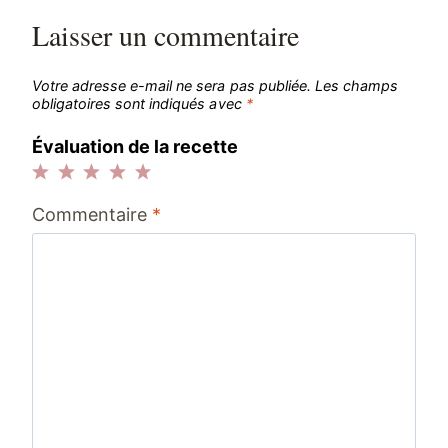
Laisser un commentaire
Votre adresse e-mail ne sera pas publiée.
Les champs
obligatoires sont indiqués avec
*
Évaluation de la recette
1
2
3
4
5
Commentaire
*
étoile
étoiles
étoiles
étoiles
étoiles