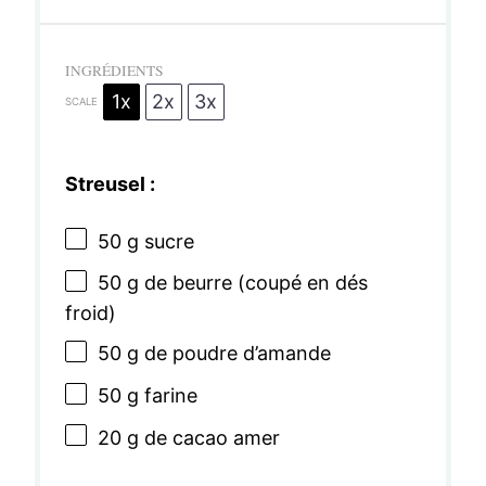
INGRÉDIENTS
1x
2x
3x
SCALE
Streusel :
50 g
sucre
50 g
de beurre (coupé en dés
froid)
50 g
de poudre d’amande
50 g
farine
20 g
de cacao amer