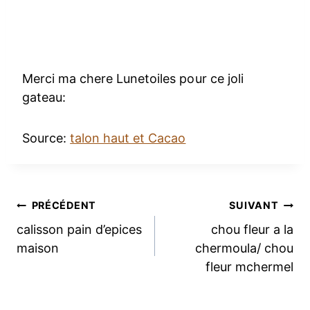
Merci ma chere Lunetoiles pour ce joli
gateau:
Source:
talon haut et Cacao
Navigation
PRÉCÉDENT
SUIVANT
calisson pain d’epices
chou fleur a la
de
maison
chermoula/ chou
fleur mchermel
l’article