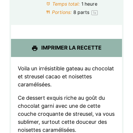
Temps total:
1 heure
i
i
i
i
i
Portions:
8
parts
1
x
l
l
l
l
l
e
e
e
e
e
s
s
s
s
IMPRIMER LA RECETTE
Voila un irrésistible gateau au chocolat
et streusel cacao et noisettes
caramélisées.
Ce dessert exquis riche au goût du
chocolat garni avec une de cette
couche croquante de streusel, va vous
sublimer, surtout cette douceur des
noisettes caramélisées.