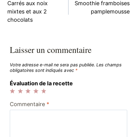
Carrés aux noix
Smoothie framboises
de
mixtes et aux 2
pamplemousse
chocolats
l’article
Laisser un commentaire
Votre adresse e-mail ne sera pas publiée.
Les champs
obligatoires sont indiqués avec
*
Évaluation de la recette
1
2
3
4
5
Commentaire
*
étoile
étoiles
étoiles
étoiles
étoiles