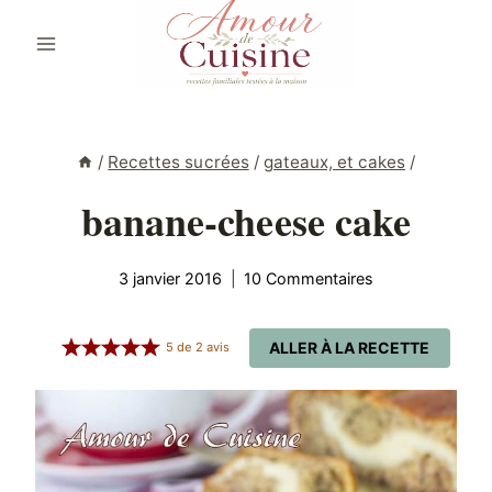
Aller
au
contenu
/
Recettes sucrées
/
gateaux, et cakes
/
banane-cheese cake
3 janvier 2016
10 Commentaires
ALLER À LA RECETTE
5
de
2
avis