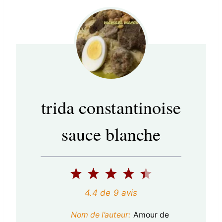
trida constantinoise
sauce blanche
1
2
3
4
5
é
é
é
é
é
4.4
de
9
avis
t
t
t
t
t
Nom de l’auteur:
Amour de