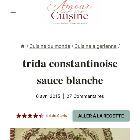
Aller
au
contenu
/
Cuisine du monde
/
Cuisine algérienne
/
trida constantinoise
sauce blanche
6 avril 2015
27 Commentaires
ALLER À LA RECETTE
4.4
de
9
avis