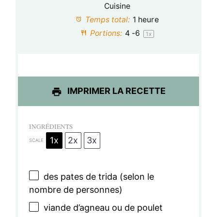
o
o
o
o
o
Cuisine
Temps total:
1 heure
i
i
i
i
i
Portions:
4
-6
1
x
l
l
l
l
l
e
e
e
e
e
s
s
s
s
IMPRIMER LA RECETTE
INGRÉDIENTS
1x
2x
3x
SCALE
des pates de trida (selon le
nombre de personnes)
viande d’agneau ou de poulet