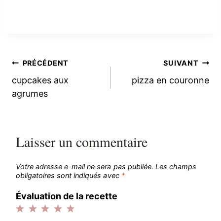
Navigation
PRÉCÉDENT
SUIVANT
cupcakes aux
pizza en couronne
de
agrumes
l’article
Laisser un commentaire
Votre adresse e-mail ne sera pas publiée.
Les champs
obligatoires sont indiqués avec
*
Évaluation de la recette
1
2
3
4
5