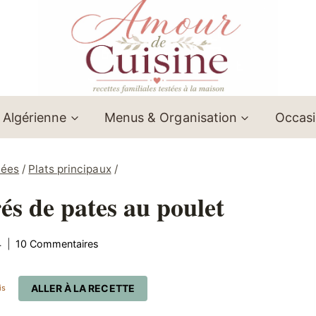
 Algérienne
Menus & Organisation
Occas
lées
/
Plats principaux
/
rés de pates au poulet
4
10 Commentaires
ALLER À LA RECETTE
is