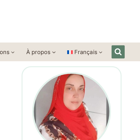
ions
À propos
Français