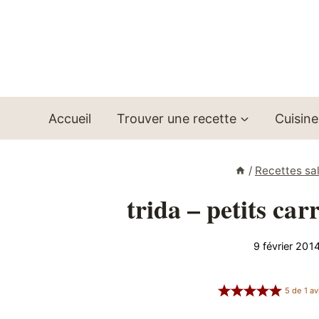
Aller
au
contenu
Accueil
Trouver une recette
Cuisine
/
Recettes sa
trida – petits car
9 février 201
5
de
1
av