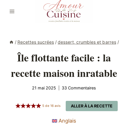
Aller
au
contenu
/
Recettes sucrées
/
dessert, crumbles et barres
/
Île flottante facile : la
recette maison inratable
21 mai 2025
33 Commentaires
ALLER À LA RECETTE
5
de
16
avis
Anglais